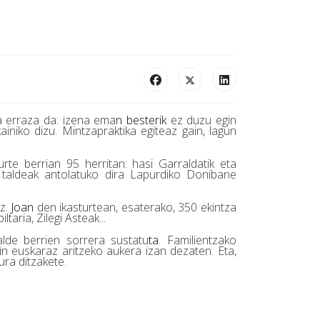
a erraza da: izena ema
n besterik
ez duzu egin
iniko dizu. Mintzapraktika egiteaz gain, lagun
turte berrian 95 herritan: hasi Garraldatik eta
n taldeak antolatuko dira Lapurdiko Donibane
ez.
Joan
den ikasturtean, esaterako, 350 ekintza
aria, Zilegi Asteak...
talde berrien sorrera sustatu
ta
. Familientzako
in euskaraz aritzeko aukera izan dezaten. Eta,
ura ditzakete.