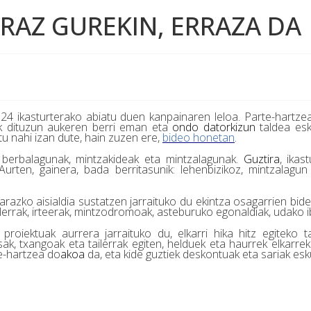
RAZ GUREKIN, ERRAZA DA
024 ikasturterako abiatu duen kanpainaren leloa. Parte-hartze
ak dituzun aukeren berri eman eta
ondo datorkizun
taldea eska
tu nahi izan dute, hain zuzen ere,
bide
o
honetan
.
 berbalagunak, mintzakideak eta mintzalagunak.
Guztira
, ikas
urten, gainera, bada berritasunik: lehenbizikoz, mintzalagu
arazko aisialdia sustatzen jarraituko du ekintza osagarrien bid
errak, irteerak, mintzodromoak, asteburuko egonaldiak, udako ibilt
proiektuak aurrera jarraituko du, elkarri hika hitz egiteko 
ak, txangoak eta tailerrak egiten, helduek eta haurrek elkarrek
e-hartzea do
akoa
da, eta kide guztiek deskontuak eta sariak esk