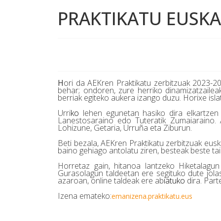
PRAKTIKATU EUSKA
H
ori da AEKren Praktikatu zerbitzuak 2023-2
behar; ondoren, zure herriko dinamizatzaile
berriak egiteko aukera izango duzu. Horixe isla
Urri
ko
lehen egunetan hasiko dira elkartzen
Lanestosaraino edo Tuteratik Zumaiaraino. A
Lohizune, Getaria, Urruña eta Ziburun.
Beti bezala, AEKren Praktikatu zerbitzuak eusk
baino gehiago antolatu ziren, besteak beste tail
Horretaz gain, hitanoa lantzeko Hiketalagun 
Gurasolagun taldeetan ere segituko dute jolas
azaroan, online taldeak ere ab
iatuko
dira. Part
Izena emateko:
emanizena.praktikatu.eus