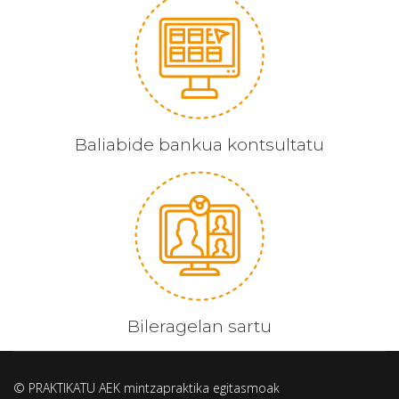
Baliabide bankua kontsultatu
Bileragelan sartu
© PRAKTIKATU AEK mintzapraktika egitasmoak