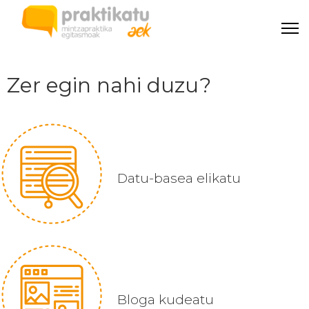
Zer egin nahi duzu?
Datu-basea elikatu
Bloga kudeatu