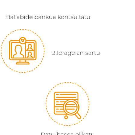
Baliabide bankua kontsultatu
Bileragelan sartu
Datu-basea elikatu