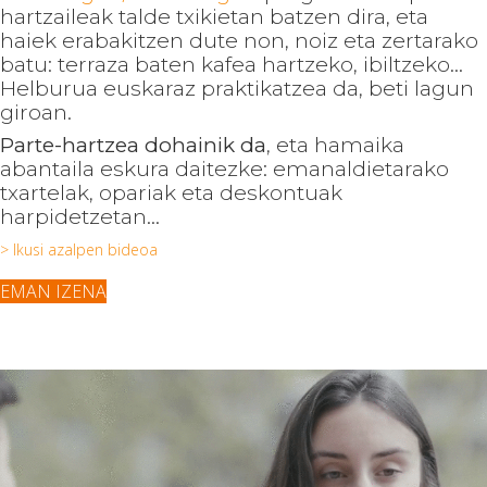
hartzaileak talde txikietan batzen dira, eta
haiek erabakitzen dute non, noiz eta zertarako
batu: terraza baten kafea hartzeko, ibiltzeko...
Helburua euskaraz praktikatzea da, beti lagun
giroan.
Parte-hartzea dohainik da
, eta hamaika
abantaila eskura daitezke: emanaldietarako
txartelak, opariak eta deskontuak
harpidetzetan...
> Ikusi azalpen bideoa
EMAN IZENA