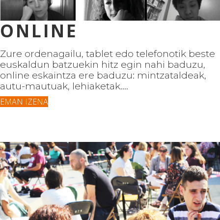
ONLINE
Zure ordenagailu, tablet edo telefonotik beste
euskaldun batzuekin hitz egin nahi baduzu,
online eskaintza ere baduzu: mintzataldeak,
autu-mautuak, lehiaketak....
EMAN IZENA