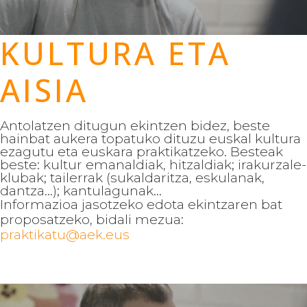
KULTURA ETA
AISIA
Antolatzen ditugun ekintzen bidez, beste
hainbat aukera topatuko dituzu euskal kultura
ezagutu eta euskara praktikatzeko. Besteak
beste: kultur emanaldiak, hitzaldiak; irakurzale-
klubak; tailerrak (sukaldaritza, eskulanak,
dantza...); kantulagunak...
Informazioa jasotzeko edota ekintzaren bat
proposatzeko, bidali mezua:
praktikatu@aek.eus