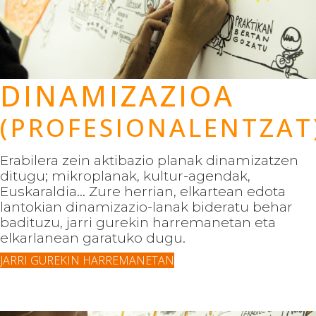
DINAMIZAZIOA
(PROFESIONALENTZAT
Erabilera zein aktibazio planak dinamizatzen
ditugu; mikroplanak, kultur-agendak,
Euskaraldia... Zure herrian, elkartean edota
lantokian dinamizazio-lanak bideratu behar
badituzu, jarri gurekin harremanetan eta
elkarlanean garatuko dugu.
JARRI GUREKIN HARREMANETAN