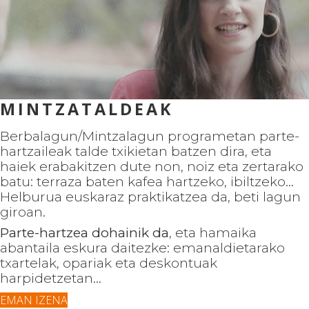
MINTZATALDEAK
Berbalagun/Mintzalagun programetan parte-
hartzaileak talde txikietan batzen dira, eta
haiek erabakitzen dute non, noiz eta zertarako
batu: terraza baten kafea hartzeko, ibiltzeko...
Helburua euskaraz praktikatzea da, beti lagun
giroan.
Parte-hartzea dohainik da
, eta hamaika
abantaila eskura daitezke: emanaldietarako
txartelak, opariak eta deskontuak
harpidetzetan...
EMAN IZENA