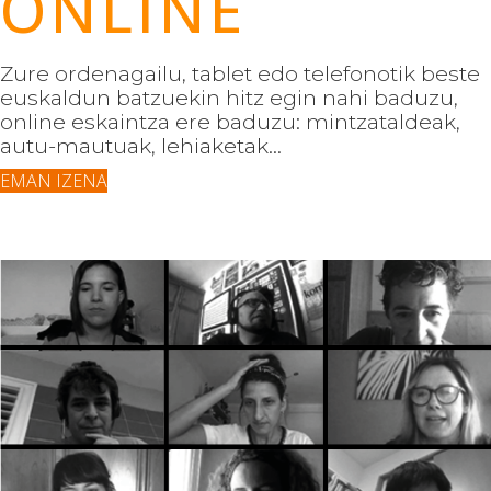
ONLINE
Zure ordenagailu, tablet edo telefonotik beste
euskaldun batzuekin hitz egin nahi baduzu,
online eskaintza ere baduzu: mintzataldeak,
autu-mautuak, lehiaketak...
EMAN IZENA