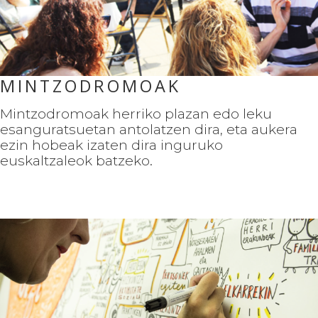
MINTZODROMOAK
Mintzodromoak herriko plazan edo leku
esanguratsuetan antolatzen dira, eta aukera
ezin hobeak izaten dira inguruko
euskaltzaleok batzeko.