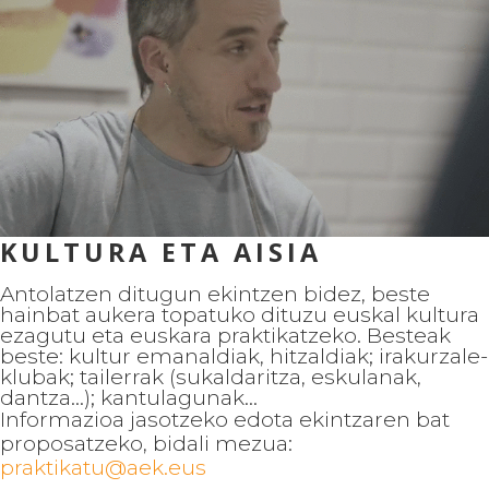
KULTURA ETA AISIA
Antolatzen ditugun ekintzen bidez, beste
hainbat aukera topatuko dituzu euskal kultura
ezagutu eta euskara praktikatzeko. Besteak
beste: kultur emanaldiak, hitzaldiak; irakurzale-
klubak; tailerrak (sukaldaritza, eskulanak,
dantza...); kantulagunak...
Informazioa jasotzeko edota ekintzaren bat
proposatzeko, bidali mezua:
praktikatu@aek.eus