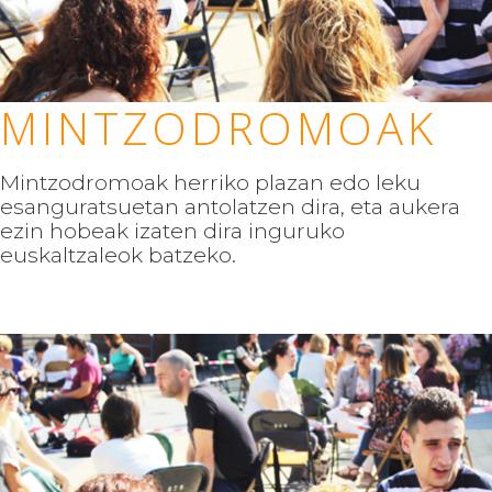
MINTZODROMOAK
Mintzodromoak herriko plazan edo leku
esanguratsuetan antolatzen dira, eta aukera
ezin hobeak izaten dira inguruko
euskaltzaleok batzeko.