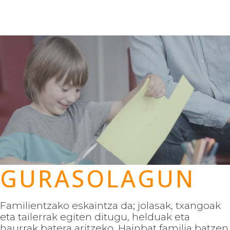
GURASOLAGUN
Familientzako eskaintza da; jolasak, txangoak
eta tailerrak egiten ditugu, helduak eta
haurrak batera aritzeko. Hainbat familia batzen