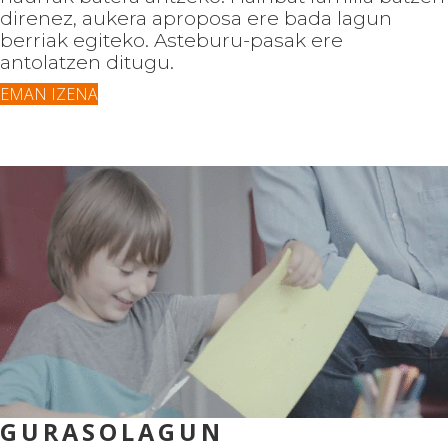
direnez, aukera aproposa ere bada lagun
berriak egiteko. Asteburu-pasak ere
antolatzen ditugu.
EMAN IZENA
GURASOLAGUN