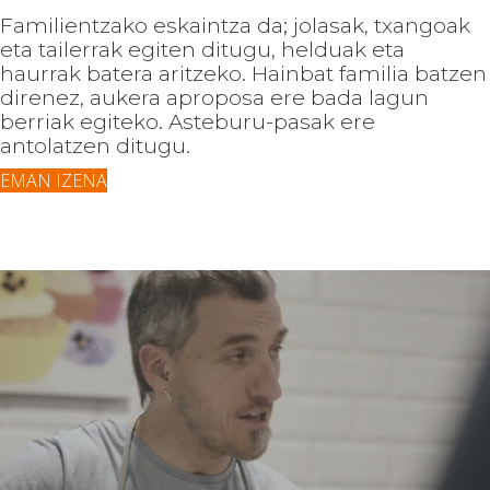
Familientzako eskaintza da; jolasak, txangoak
eta tailerrak egiten ditugu, helduak eta
haurrak batera aritzeko. Hainbat familia batzen
direnez, aukera aproposa ere bada lagun
berriak egiteko. Asteburu-pasak ere
antolatzen ditugu.
EMAN IZENA