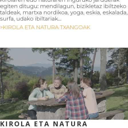
egiten ditugu: mendilagun, bizikletaz ibiltzeko
taldeak, martxa nordikoa, yoga, eskia, eskalada,
surfa, udako ibiltariak...
>KIROLA ETA NATURA TXANGOAK
KIROLA ETA NATURA