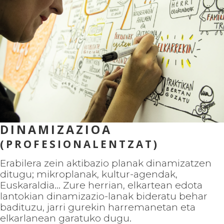
DINAMIZAZIOA
(PROFESIONALENTZAT)
Erabilera zein aktibazio planak dinamizatzen
ditugu; mikroplanak, kultur-agendak,
Euskaraldia... Zure herrian, elkartean edota
lantokian dinamizazio-lanak bideratu behar
badituzu, jarri gurekin harremanetan eta
elkarlanean garatuko dugu.