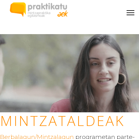
MINTZATALDEAK
Berbalagun/Mintzalagun
programetan parte-