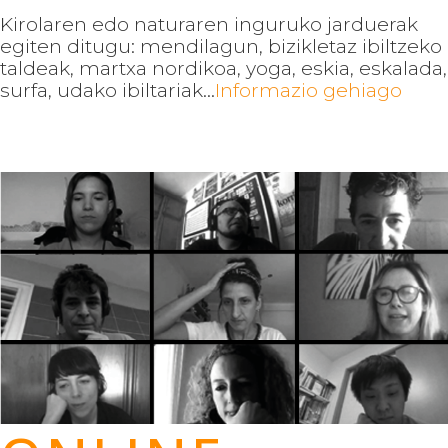
Kirolaren edo naturaren inguruko jarduerak
egiten ditugu: mendilagun, bizikletaz ibiltzeko
taldeak, martxa nordikoa, yoga, eskia, eskalada,
surfa, udako ibiltariak...
Informazio gehiago