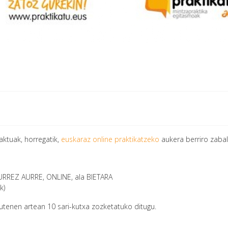
aktuak, horregatik,
euskaraz online praktikatzeko
aukera berriro zabal
AURREZ AURRE, ONLINE, ala BIETARA
k)
utenen artean 10 sari-kutxa zozketatuko ditugu.