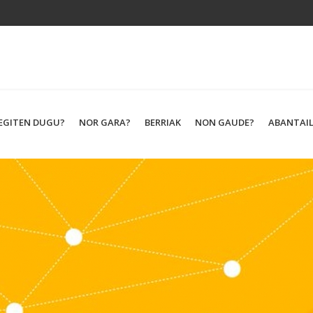
 EGITEN DUGU?
NOR GARA?
BERRIAK
NON GAUDE?
ABANTAI