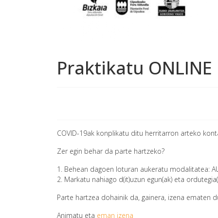
Praktikatu ONLINE
COVID-19ak konplikatu ditu herritarron arteko kont
Zer egin behar da parte hartzeko?
1. Behean dagoen loturan aukeratu modalitatea: 
2. Markatu nahiago d(it)uzun egun(ak) eta ordutegia(
Parte hartzea dohainik da, gainera, izena ematen d
Animatu eta
eman izena